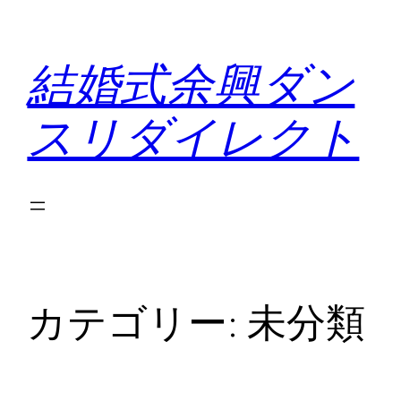
内
容
結婚式余興ダン
を
ス
スリダイレクト
キ
ッ
プ
カテゴリー:
未分類